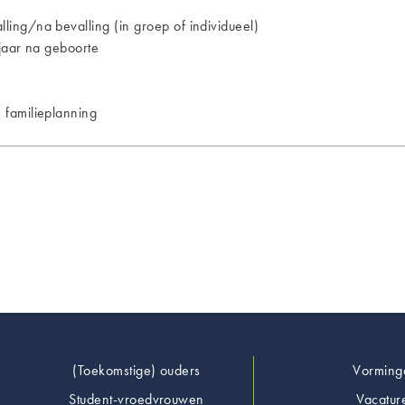
ing/na bevalling (in groep of individueel)
jaar na geboorte
 familieplanning
Footer
(Toekomstige) ouders
Vorming
Student-vroedvrouwen
Vacatur