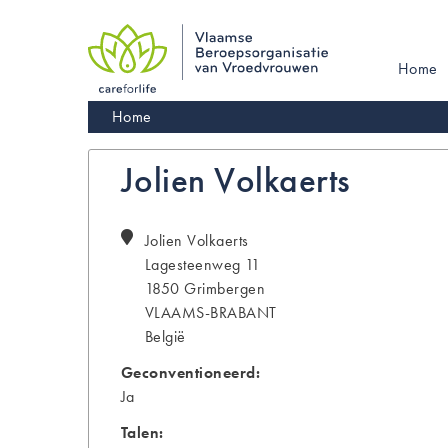
Skip
to
main
Main
Home
navigation
navigati
Kruimelpad
Home
Jolien Volkaerts
Jolien
Volkaerts
Lagesteenweg 11
1850
Grimbergen
VLAAMS-BRABANT
België
Geconventioneerd:
Ja
Talen: