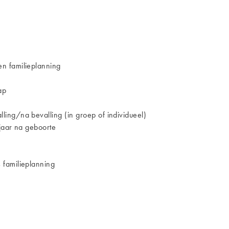
n familieplanning
ap
ing/na bevalling (in groep of individueel)
jaar na geboorte
 familieplanning