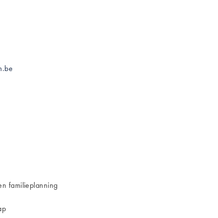
m.be
n familieplanning
ap