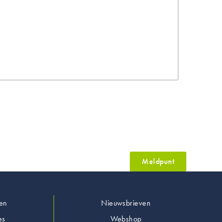
Meldpunt
en
Nieuwsbrieven
es
Webshop