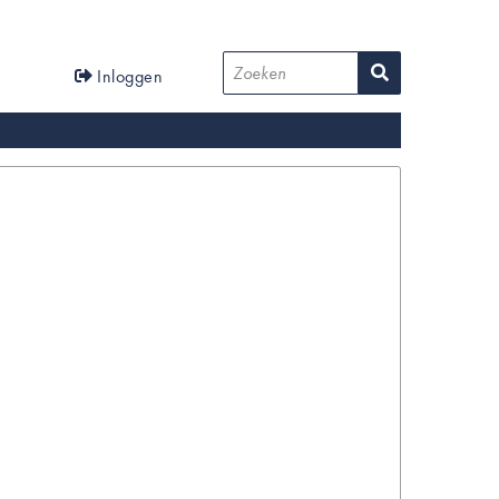
User
Zoeken
Inloggen
account
menu