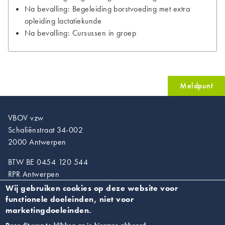
Na bevalling: Begeleiding borstvoeding met extra
opleiding lactatiekunde
Na bevalling: Cursussen in groep
Meldpunt
VBOV vzw
Schaliënstraat 34-002
2000 Antwerpen
BTW BE 0454 120 544
RPR Antwerpen
Wij gebruiken cookies op deze website voor
T. 03/218.89.67
functionele doeleinden, niet voor
info@vroedvrouwen.be
marketingdoeleinden.