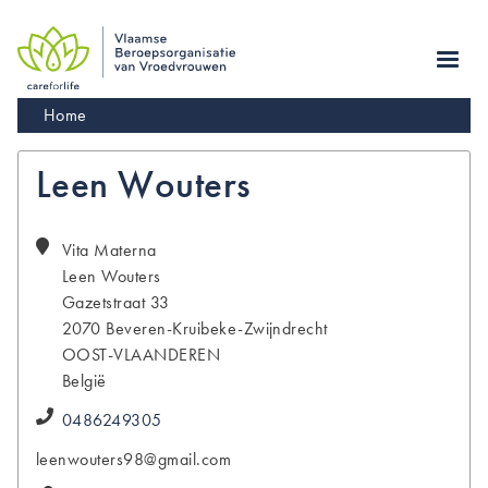
Skip
to
main
navigation
Kruimelpad
Home
Leen Wouters
Vita Materna
Leen
Wouters
Gazetstraat 33
2070
Beveren-Kruibeke-Zwijndrecht
OOST-VLAANDEREN
België
0486249305
leenwouters98@gmail.com