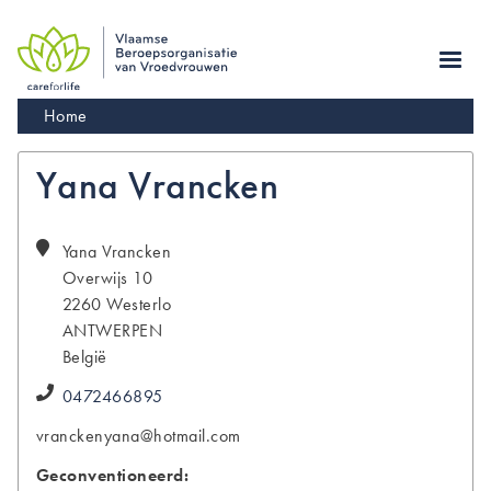
Skip
to
main
navigation
Kruimelpad
Home
Yana Vrancken
Yana
Vrancken
Overwijs 10
2260
Westerlo
ANTWERPEN
België
0472466895
vranckenyana@hotmail.com
Geconventioneerd: