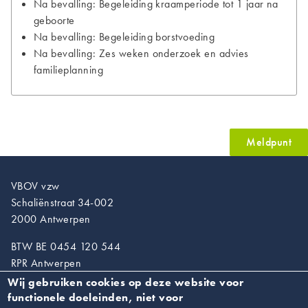
Na bevalling: Begeleiding kraamperiode tot 1 jaar na
geboorte
Na bevalling: Begeleiding borstvoeding
Na bevalling: Zes weken onderzoek en advies
familieplanning
Meldpunt
VBOV vzw
Schaliënstraat 34-002
2000 Antwerpen
BTW BE 0454 120 544
RPR Antwerpen
Wij gebruiken cookies op deze website voor
T. 03/218.89.67
functionele doeleinden, niet voor
info@vroedvrouwen.be