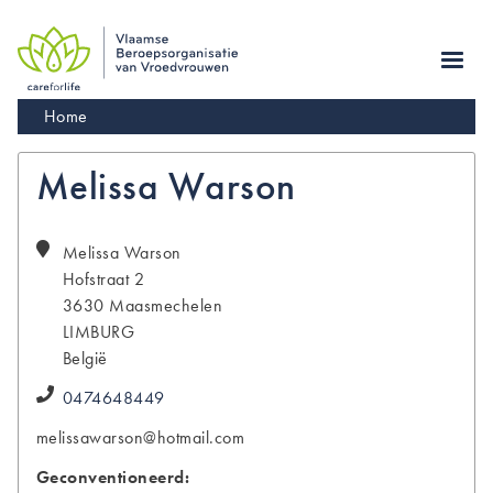
Skip
to
main
navigation
Kruimelpad
Home
Melissa Warson
Melissa
Warson
Hofstraat 2
3630
Maasmechelen
LIMBURG
België
0474648449
melissawarson@hotmail.com
Geconventioneerd: