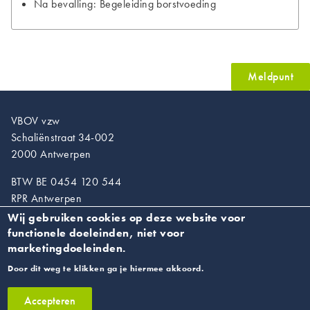
Na bevalling: Begeleiding borstvoeding
Meldpunt
VBOV vzw
Schaliënstraat 34-002
2000 Antwerpen
BTW BE 0454 120 544
RPR Antwerpen
Wij gebruiken cookies op deze website voor
T. 03/218.89.67
functionele doeleinden, niet voor
info@vroedvrouwen.be
marketingdoeleinden.
Door dit weg te klikken ga je hiermee akkoord.
Privacyverklaring
Accepteren