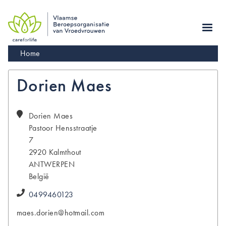
Skip
to
main
navigation
Kruimelpad
Home
Dorien Maes
Dorien
Maes
Pastoor Hensstraatje
7
2920
Kalmthout
ANTWERPEN
België
0499460123
maes.dorien@hotmail.com