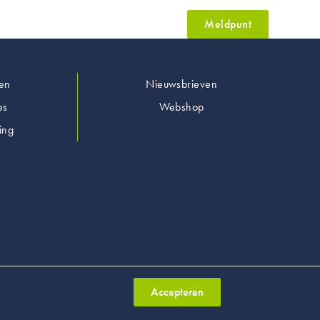
Meldpunt
en
Nieuwsbrieven
es
Webshop
ing
Accepteren