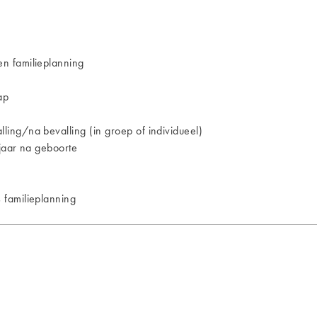
n familieplanning
ap
ing/na bevalling (in groep of individueel)
jaar na geboorte
 familieplanning