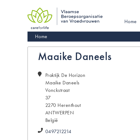
Skip
to
main
Main
Home
navigation
navigati
Kruimelpad
Home
Maaike Daneels
Praktijk De Horizon
Maaike
Daneels
Vonckstraat
37
2270
Herenthout
ANTWERPEN
België
0497212214