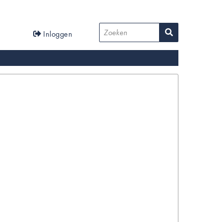
User
Zoeken
Inloggen
account
menu