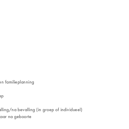
n familieplanning
ap
ing/na bevalling (in groep of individueel)
jaar na geboorte