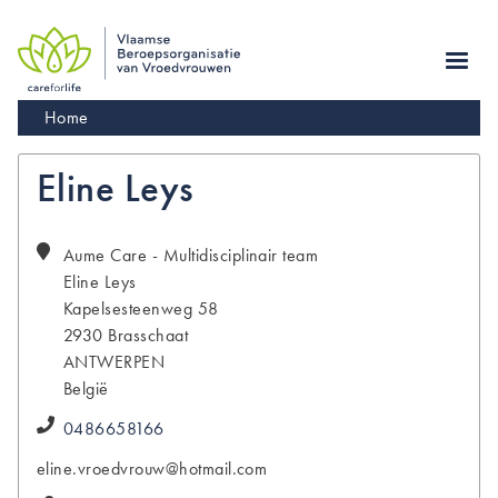
Skip
to
main
navigation
Kruimelpad
Home
Eline Leys
Aume Care - Multidisciplinair team
Eline
Leys
Kapelsesteenweg 58
2930
Brasschaat
ANTWERPEN
België
0486658166
eline.vroedvrouw@hotmail.com