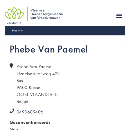
Skip
to
main
navigation
Kruimelpad
Home
Phebe Van Paemel
Phebe
Van Paemel
Elzeelsesteenweg 422
Bus
9600
Ronse
OOST-VLAANDEREN
België
0493609406
Geconventioneerd:
Nee