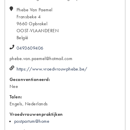
Phebe
Van Paemel
Fransbeke 4
9660
Opbrakel
OOST-VLAANDEREN
België
0493609406
phebe.van.paemel@hotmail.com
https://www.vroedvrouwphebe.be/
Geconventioneerd:
Nee
Talen:
Engels, Nederlands
Vroedvrouwenpraktijken
postpartum@home