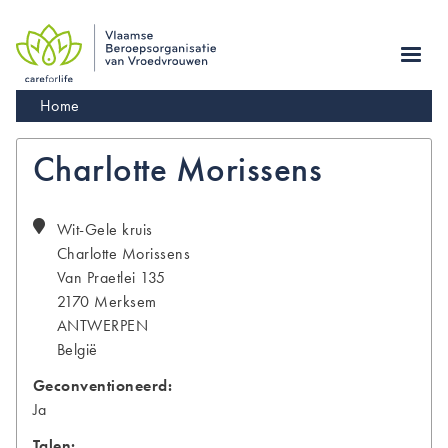
Skip
to
main
navigation
Kruimelpad
Home
Charlotte Morissens
Wit-Gele kruis
Charlotte
Morissens
Van Praetlei 135
2170
Merksem
ANTWERPEN
België
Geconventioneerd:
Ja
Talen: