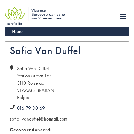
Skip
to
main
navigation
Kruimelpad
Home
Sofia Van Duffel
Sofia
Van Duffel
Stationsstraat 164
3110
Rotselaar
VLAAMS-BRABANT
België
016 79 30 69
sofia_vanduffel@hotmail.com
Geconventioneerd: