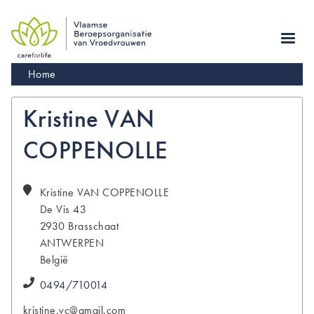
Skip
to
main
navigation
Kruimelpad
Home
Kristine VAN
COPPENOLLE
Kristine
VAN COPPENOLLE
De Vis 43
2930
Brasschaat
ANTWERPEN
België
0494/710014
kristine.vc@gmail.com