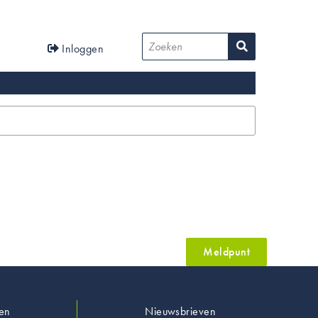
User
Zoeken
Inloggen
account
menu
Meldpunt
en
Nieuwsbrieven