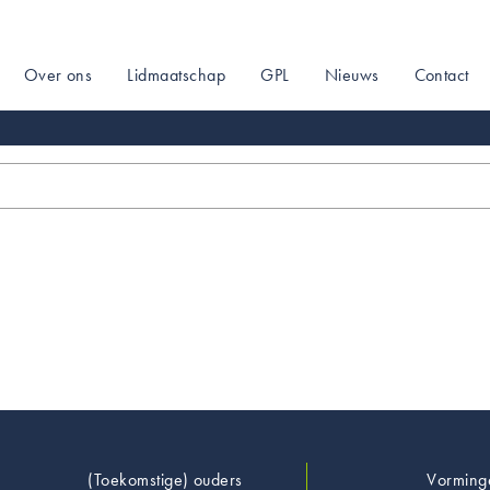
Over ons
Lidmaatschap
GPL
Nieuws
Contact
on
Footer
(Toekomstige) ouders
Vorming