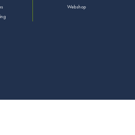
es
Webshop
ing