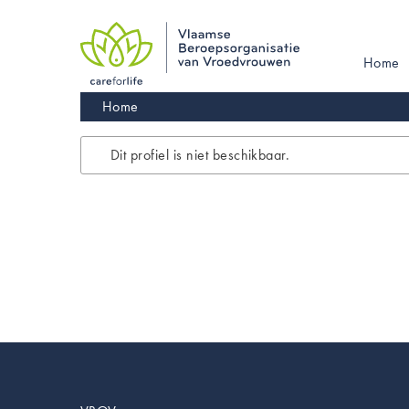
Skip
to
main
Main
Home
navigation
navigati
Kruimelpad
Home
Dit profiel is niet beschikbaar.