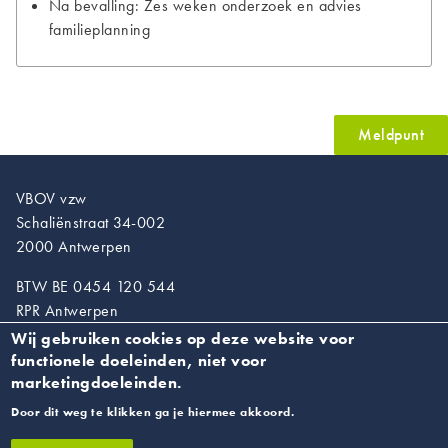
Na bevalling: Zes weken onderzoek en advies
familieplanning
Meldpunt
VBOV vzw
Schaliënstraat 34-002
2000 Antwerpen
BTW BE 0454 120 544
RPR Antwerpen
Wij gebruiken cookies op deze website voor
T. 03/218.89.67
functionele doeleinden, niet voor
info@vroedvrouwen.be
marketingdoeleinden.
Door dit weg te klikken ga je hiermee akkoord.