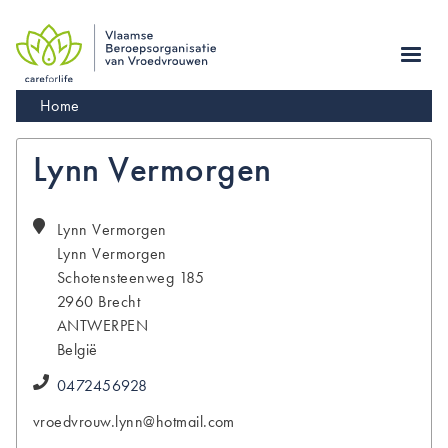
Skip
to
main
navigation
Kruimelpad
Home
Lynn Vermorgen
Lynn Vermorgen
Lynn
Vermorgen
Schotensteenweg 185
2960
Brecht
ANTWERPEN
België
0472456928
vroedvrouw.lynn@hotmail.com