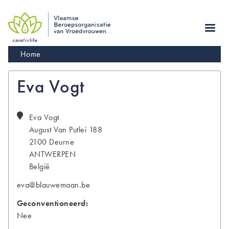
Skip
to
main
navigation
Kruimelpad
Home
Eva Vogt
Eva
Vogt
August Van Putlei 188
2100
Deurne
ANTWERPEN
België
eva@blauwemaan.be
Geconventioneerd:
Nee