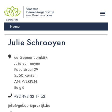
Skip
to
main
navigation
Kruimelpad
Home
Julie Schrooyen
de Geboortepraktijk
Julie
Schrooyen
Kapelstraat 39
2550
Kontich
ANTWERPEN
België
+32 493 32 14 52
julie@geboortepraktijk.be