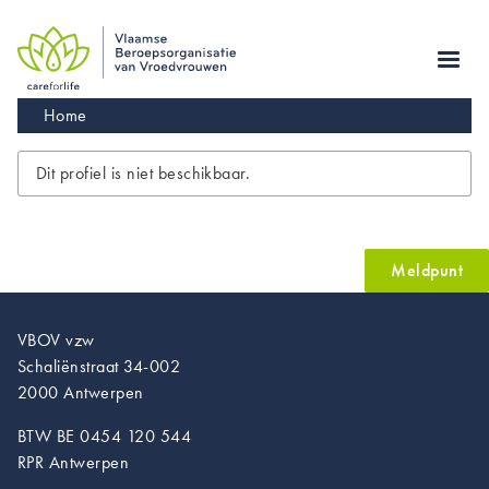
Skip
to
main
navigation
Kruimelpad
Home
Dit profiel is niet beschikbaar.
Meldpunt
VBOV vzw
Schaliënstraat 34-002
2000 Antwerpen
BTW BE 0454 120 544
RPR Antwerpen