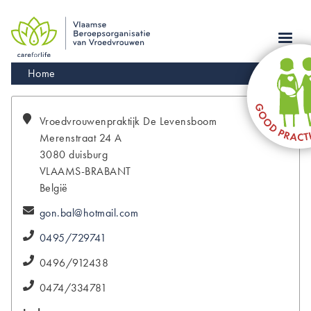
Skip
to
main
navigation
Kruimelpad
Home
Vroedvrouwenpraktijk
De Levensboom
Merenstraat 24 A
3080
duisburg
VLAAMS-BRABANT
België
gon.bal@hotmail.com
0495/729741
0496/912438
0474/334781