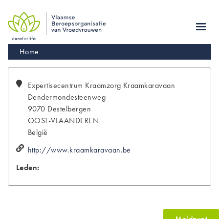
Skip
to
main
navigation
Kruimelpad
Home
Expertisecentrum Kraamzorg
Kraamkaravaan
Dendermondesteenweg
9070
Destelbergen
OOST-VLAANDEREN
België
http://www.kraamkaravaan.be
Leden:
Meldpunt