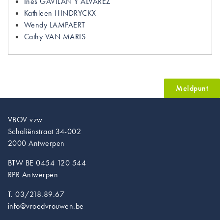
Ines
GAVILAN Y ALVAREZ
Kathleen
HINDRYCKX
Wendy
LAMPAERT
Cathy
VAN MARIS
Meldpunt
VBOV vzw
Schaliënstraat 34-002
2000 Antwerpen
BTW BE 0454 120 544
RPR Antwerpen
T. 03/218.89.67
info@vroedvrouwen.be