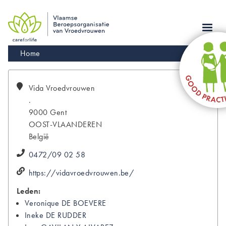
Skip
to
main
navigation
Kruimelpad
Home
Vida
Vroedvrouwen
.
9000
Gent
OOST-VLAANDEREN
België
0472/09 02 58
https://vidavroedvrouwen.be/
Leden:
Veronique
DE BOEVERE
Ineke
DE RUDDER