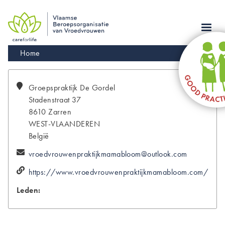
Skip
to
main
navigation
Kruimelpad
Home
Groepspraktijk
De Gordel
Stadenstraat 37
8610
Zarren
WEST-VLAANDEREN
België
vroedvrouwenpraktijkmamabloom@outlook.com
https://www.vroedvrouwenpraktijkmamabloom.com/
Leden: