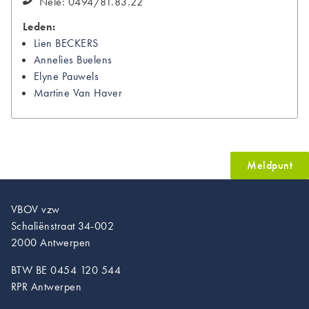
Nele: 0494/81.83.22
Leden:
Lien
BECKERS
Annelies
Buelens
Elyne
Pauwels
Martine
Van Haver
Meldpunt
VBOV vzw
Schaliënstraat 34-002
2000 Antwerpen
BTW BE 0454 120 544
RPR Antwerpen