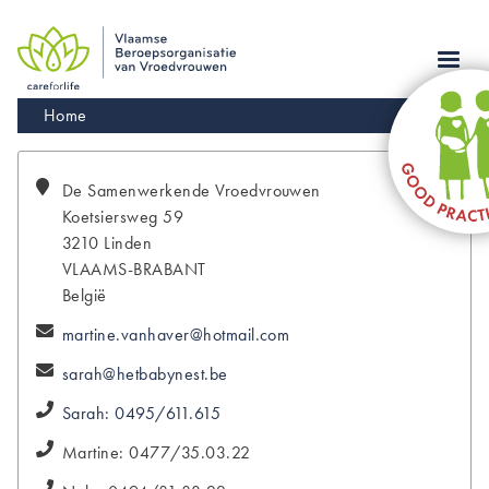
Skip
to
main
navigation
Kruimelpad
Home
De
Samenwerkende Vroedvrouwen
Koetsiersweg 59
3210
Linden
VLAAMS-BRABANT
België
martine.vanhaver@hotmail.com
sarah@hetbabynest.be
Sarah: 0495/611.615
Martine: 0477/35.03.22