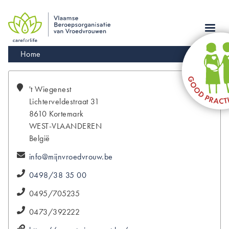
Skip
to
main
navigation
Kruimelpad
Home
't
Wiegenest
Lichterveldestraat 31
8610
Kortemark
WEST-VLAANDEREN
België
info@mijnvroedvrouw.be
0498/38 35 00
0495/705235
0473/392222