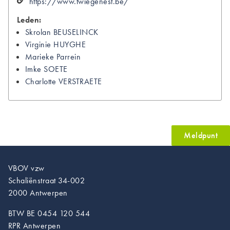
https://www.twiegenest.be/
Leden:
Skrolan
BEUSELINCK
Virginie
HUYGHE
Marieke
Parrein
Imke
SOETE
Charlotte
VERSTRAETE
Meldpunt
VBOV vzw
Schaliënstraat 34-002
2000 Antwerpen
BTW BE 0454 120 544
RPR Antwerpen