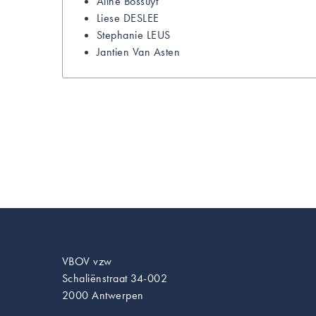
Aline
Bossuyt
Liese
DESLEE
Stephanie
LEUS
Jantien
Van Asten
VBOV vzw
Schaliënstraat 34-002
2000 Antwerpen