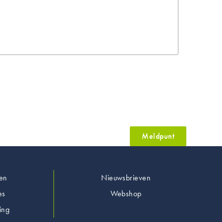
Meldpunt
en
Nieuwsbrieven
es
Webshop
ing