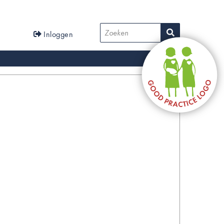
User
Zoeken
Inloggen
account
menu