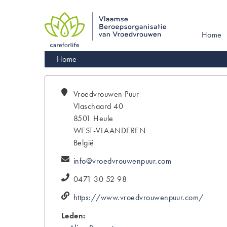
Skip
to
main
Main
Home
navigation
navigati
Kruimelpad
Home
Vroedvrouwen
Puur
Vlaschaard 40
8501
Heule
WEST-VLAANDEREN
België
info@vroedvrouwenpuur.com
0471 30 52 98
https://www.vroedvrouwenpuur.com/
Leden: