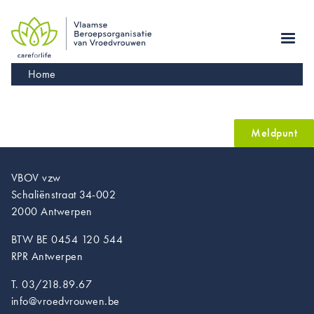
Skip
to
main
navigation
Kruimelpad
Home
Meldpunt
VBOV vzw
Schaliënstraat 34-002
2000 Antwerpen
BTW BE 0454 120 544
RPR Antwerpen
T. 03/218.89.67
info@vroedvrouwen.be