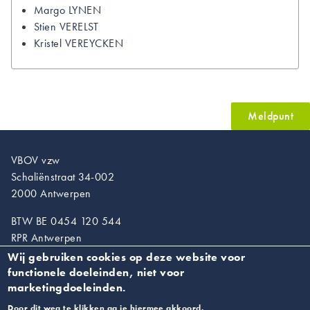
Margo
LYNEN
Stien
VERELST
Kristel
VEREYCKEN
Meldpunt
VBOV vzw
Schaliënstraat 34-002
2000 Antwerpen
BTW BE 0454 120 544
RPR Antwerpen
Wij gebruiken cookies op deze website voor
T. 03/218.89.67
functionele doeleinden, niet voor
info@vroedvrouwen.be
marketingdoeleinden.
Door dit weg te klikken ga je hiermee akkoord.