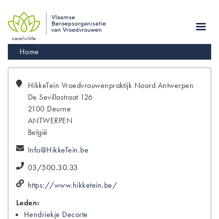
Skip
to
main
navigation
Kruimelpad
Home
HikkeTein Vroedvrouwenpraktijk
Noord Antwerpen
De Sevillastraat 126
2100
Deurne
ANTWERPEN
België
Info@HikkeTein.be
03/500.30.33
https://www.hikketein.be/
Leden:
Hendriekje
Decorte