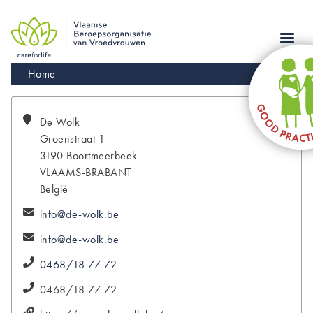
Skip
to
main
navigation
Kruimelpad
Home
De
Wolk
Groenstraat 1
3190
Boortmeerbeek
VLAAMS-BRABANT
België
info@de-wolk.be
info@de-wolk.be
0468/18 77 72
0468/18 77 72