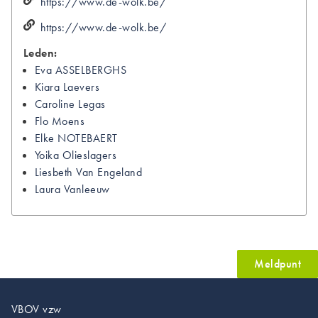
https://www.de-wolk.be/
https://www.de-wolk.be/
Leden:
Eva
ASSELBERGHS
Kiara
Laevers
Caroline
Legas
Flo
Moens
Elke
NOTEBAERT
Yoika
Olieslagers
Liesbeth
Van Engeland
Laura
Vanleeuw
Meldpunt
VBOV vzw