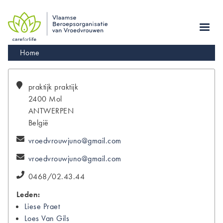
Skip
to
main
navigation
Kruimelpad
Home
praktijk
praktijk
2400
Mol
ANTWERPEN
België
vroedvrouwjuno@gmail.com
vroedvrouwjuno@gmail.com
0468/02.43.44
Leden:
Liese
Praet
Loes
Van Gils