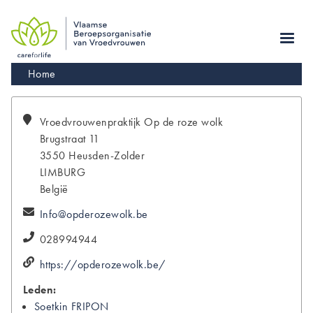
Skip
to
main
navigation
Kruimelpad
Home
Vroedvrouwenpraktijk
Op de roze wolk
Brugstraat 11
3550
Heusden-Zolder
LIMBURG
België
Info@opderozewolk.be
028994944
https://opderozewolk.be/
Leden:
Soetkin
FRIPON