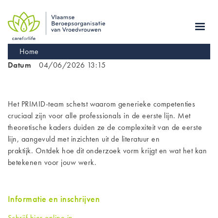
Skip
to
main
navigation
Kruimelpad
Home
Datum
04/06/2026 13:15
Het PRIMID-team schetst waarom generieke competenties
cruciaal zijn voor alle professionals in de eerste lijn. Met
theoretische kaders duiden ze de complexiteit van de eerste
lijn, aangevuld met inzichten uit de literatuur en
praktijk. Ontdek hoe dit onderzoek vorm krijgt en wat het kan
betekenen voor jouw werk.
Informatie en inschrijven
Schrijf hier online in.