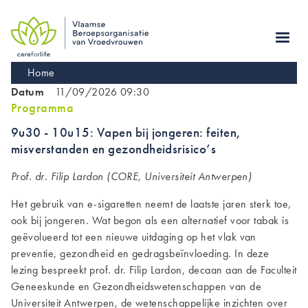
Skip
to
main
navigation
Kruimelpad
Home
Datum
11/09/2026 09:30
Programma
9u30 - 10u15: Vapen bij jongeren: feiten,
misverstanden en gezondheidsrisico’s
Prof. dr. Filip Lardon (CORE, Universiteit Antwerpen)
Het gebruik van e-sigaretten neemt de laatste jaren sterk toe,
ook bij jongeren. Wat begon als een alternatief voor tabak is
geëvolueerd tot een nieuwe uitdaging op het vlak van
preventie, gezondheid en gedragsbeïnvloeding. In deze
lezing bespreekt prof. dr. Filip Lardon, decaan aan de Faculteit
Geneeskunde en Gezondheidswetenschappen van de
Universiteit Antwerpen, de wetenschappelijke inzichten over