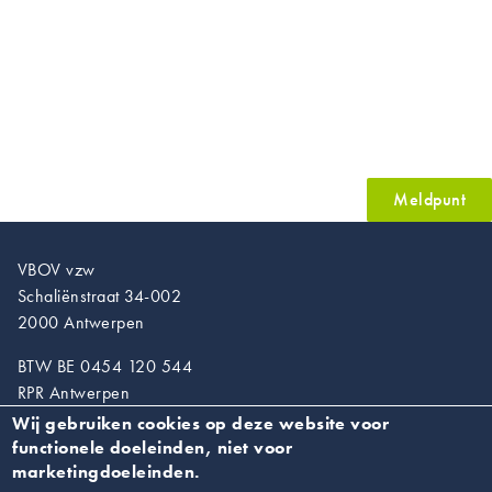
Meldpunt
VBOV vzw
Schaliënstraat 34-002
2000 Antwerpen
BTW BE 0454 120 544
RPR Antwerpen
Wij gebruiken cookies op deze website voor
T. 03/218.89.67
functionele doeleinden, niet voor
info@vroedvrouwen.be
marketingdoeleinden.