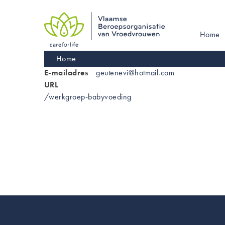
Skip
to
main
Main
Home
navigation
navigati
Kruimelpad
Home
E-mailadres
geutenevi@hotmail.com
URL
/werkgroep-babyvoeding