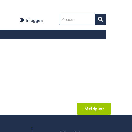
User
Zoeken
Inloggen
account
menu
Meldpunt