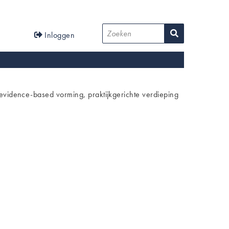
User
Zoeken
Inloggen
account
menu
idence-based vorming, praktijkgerichte verdieping