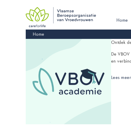
Skip
to
main
Main
Home
navigation
navigati
Kruimelpad
Home
Ontdek d
De VBOV A
en verbind
Lees mee