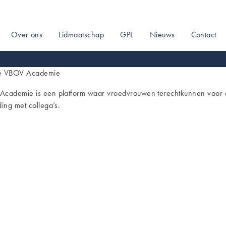
Over ons
Lidmaatschap
GPL
Nieuws
Contact
on
e VBOV Academie
cademie is een platform waar vroedvrouwen terechtkunnen voor ev
ing met collega’s.
r