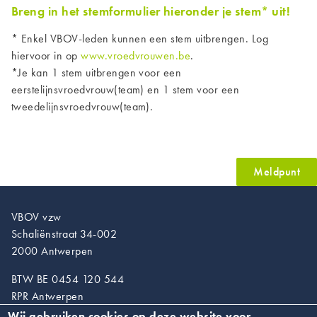
Breng in het stemformulier hieronder je stem* uit!
* Enkel VBOV-leden kunnen een stem uitbrengen. Log
hiervoor in op
www.vroedvrouwen.be
.
*Je kan 1 stem uitbrengen voor een
eerstelijnsvroedvrouw(team) en 1 stem voor een
tweedelijnsvroedvrouw(team).
Meldpunt
VBOV vzw
Schaliënstraat 34-002
2000 Antwerpen
BTW BE 0454 120 544
RPR Antwerpen
Wij gebruiken cookies op deze website voor