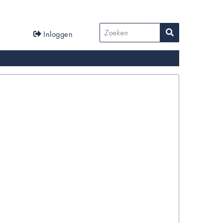
User
Zoeken
Inloggen
account
menu