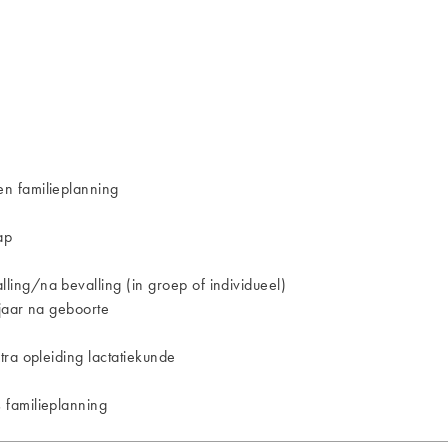
n familieplanning
ap
ing/na bevalling (in groep of individueel)
jaar na geboorte
ra opleiding lactatiekunde
 familieplanning