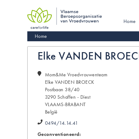
Skip
to
main
Main
Home
navigation
navigati
Kruimelpad
Home
Elke VANDEN BROEC
Mom&Me Vroedvrouwenteam
Elke
VANDEN BROECK
Postbaan 38/40
3290
Schaffen - Diest
VLAAMS-BRABANT
België
0494/14.14.41
Geconventioneerd: