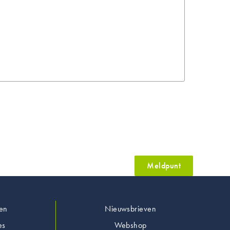
Meldpunt
en
Nieuwsbrieven
es
Webshop