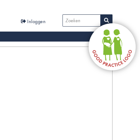
User
Zoeken
Inloggen
account
menu