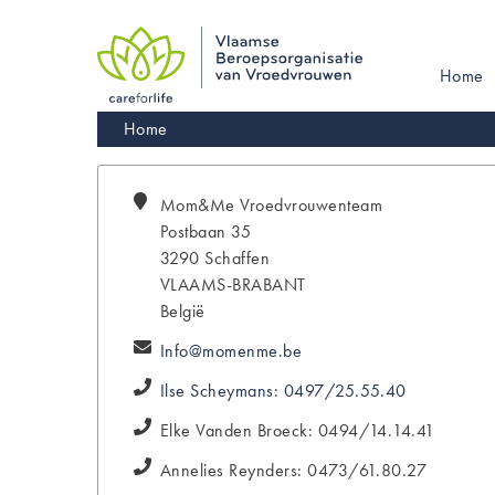
Skip
to
main
Main
Home
navigation
navigati
Kruimelpad
Home
Mom&Me
Vroedvrouwenteam
Postbaan 35
3290
Schaffen
VLAAMS-BRABANT
België
Info@momenme.be
Ilse Scheymans: 0497/25.55.40
Elke Vanden Broeck: 0494/14.14.41
Annelies Reynders: 0473/61.80.27