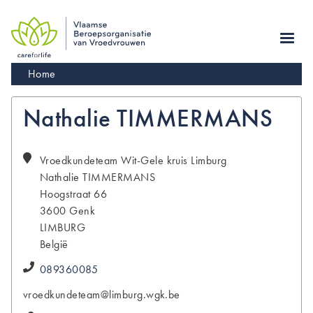
Skip
to
main
navigation
Kruimelpad
Home
Nathalie TIMMERMANS
Vroedkundeteam Wit-Gele kruis Limburg
Nathalie
TIMMERMANS
Hoogstraat 66
3600
Genk
LIMBURG
België
089360085
vroedkundeteam@limburg.wgk.be