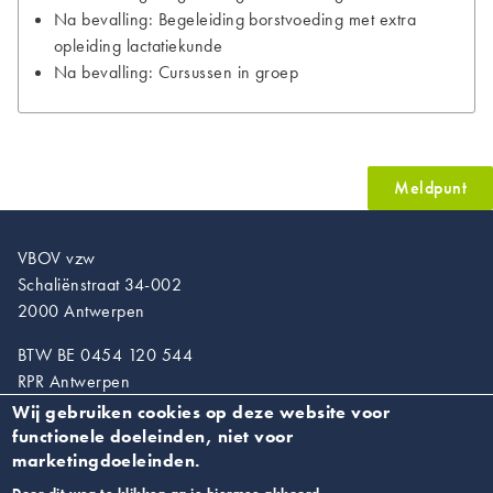
Na bevalling: Begeleiding borstvoeding met extra
opleiding lactatiekunde
Na bevalling: Cursussen in groep
Meldpunt
VBOV vzw
Schaliënstraat 34-002
2000 Antwerpen
BTW BE 0454 120 544
RPR Antwerpen
Wij gebruiken cookies op deze website voor
T. 03/218.89.67
functionele doeleinden, niet voor
info@vroedvrouwen.be
marketingdoeleinden.