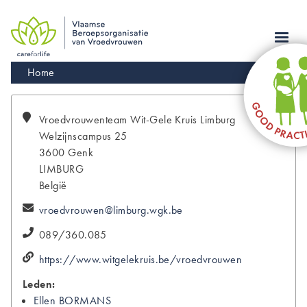
Skip
to
main
navigation
Kruimelpad
Home
Vroedvrouwenteam
Wit-Gele Kruis Limburg
Welzijnscampus 25
3600
Genk
LIMBURG
België
vroedvrouwen@limburg.wgk.be
089/360.085
https://www.witgelekruis.be/vroedvrouwen
Leden:
Ellen
BORMANS