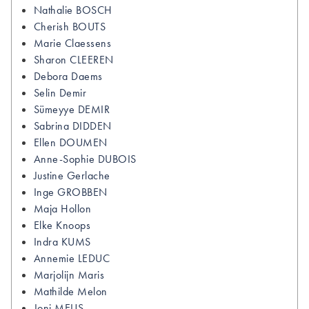
Nathalie
BOSCH
Cherish
BOUTS
Marie
Claessens
Sharon
CLEEREN
Debora
Daems
Selin
Demir
Sümeyye
DEMIR
Sabrina
DIDDEN
Ellen
DOUMEN
Anne-Sophie
DUBOIS
Justine
Gerlache
Inge
GROBBEN
Maja
Hollon
Elke
Knoops
Indra
KUMS
Annemie
LEDUC
Marjolijn
Maris
Mathilde
Melon
Joni
MEUS