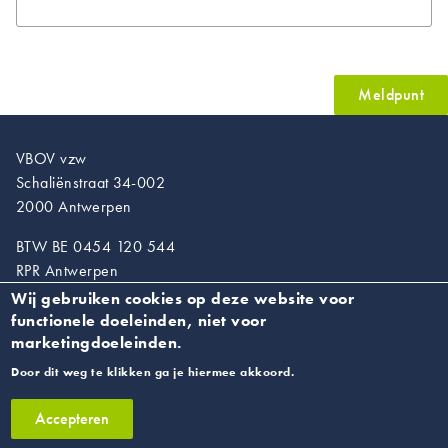
Meldpunt
VBOV vzw
Schaliënstraat 34-002
2000 Antwerpen
BTW BE 0454 120 544
RPR Antwerpen
Wij gebruiken cookies op deze website voor
T. 03/218.89.67
functionele doeleinden, niet voor
info@vroedvrouwen.be
marketingdoeleinden.
Door dit weg te klikken ga je hiermee akkoord.
Privacyverklaring
Accepteren