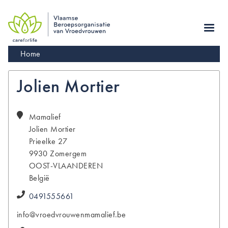
Skip
to
main
navigation
Kruimelpad
Home
Jolien Mortier
Mamalief
Jolien
Mortier
Prieelke 27
9930
Zomergem
OOST-VLAANDEREN
België
0491555661
info@vroedvrouwenmamalief.be