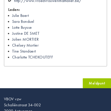
http://www.vroedvrouwenmamalief.be/
Leden:
Julie
Baert
Sara
Bonduel
Lotte
Buysse
Justine
DE SMET
Jolien
MORTIER
Chelsey
Mortier
Tine
Standaert
Charlotte
TCHEKOUTEFF
Meldpunt
VBOV vzw
Schaliënstraat 34-002
2000 Antwerpen