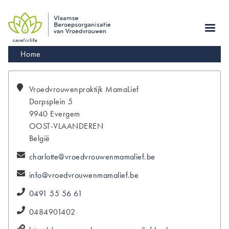
Skip
to
main
navigation
Kruimelpad
Home
Vroedvrouwenpraktijk
MamaLief
Dorpsplein 5
9940
Evergem
OOST-VLAANDEREN
België
charlotte@vroedvrouwenmamalief.be
info@vroedvrouwenmamalief.be
0491 55 56 61
0484901402