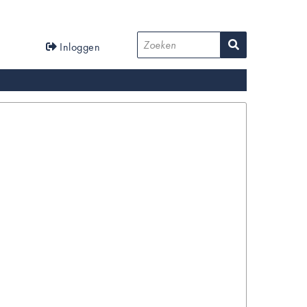
User
Zoeken
Inloggen
account
menu