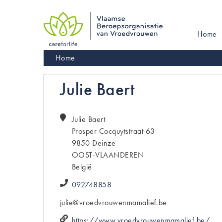
Skip
to
main
Main
Home
navigation
navigati
Kruimelpad
Home
Julie Baert
Julie
Baert
Prosper Cocquytstraat 63
9850
Deinze
OOST-VLAANDEREN
België
092748858
julie@vroedvrouwenmamalief.be
https://www.vroedvrouwenmamalief.be/