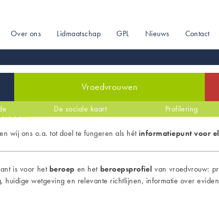
Over ons
Lidmaatschap
GPL
Nieuws
Contact
on
Vroedvrouwen
de
Zwangerschap
Stage
De sociale kaart
Arbeid & bevalling
Werkveld
Profilering
Kraam
VBOV
edvrouw!
en wij ons o.a. tot doel te fungeren als hét
informatiepunt voor 
ant is voor het
beroep
en het
beroepsprofiel
van vroedvrouw: pra
huidige wetgeving en relevante richtlijnen, informatie over eviden