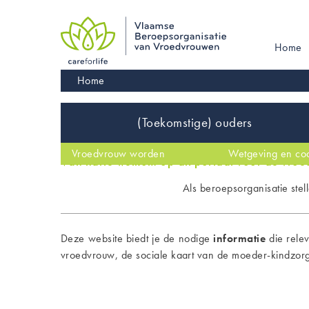
Skip
to
main
Main
Home
navigation
navigati
Kruimelpad
Home
Inhoud
(Toekomstige) ouders
De vroedvrouw
Vroedvrouw worden
Bacheloropleidingen
Kinderwens
Masteropleidingen
Wetgeving en co
Van harte welkom op dit portaal voor de vro
Als beroepsorganisatie stell
Deze website biedt je de nodige
informatie
die relev
vroedvrouw, de sociale kaart van de moeder-kindzorg, 