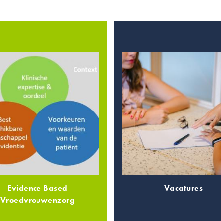
Evidence Based
Vacatures
Vroedvrouwenzorg