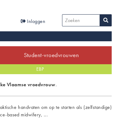
User
Zoeken
Inloggen
account
menu
Student-vroedvrouwen
tijd
-prijs Bachelor
EBP
Anders dan verwacht
VBOV-prijs Master
elke Vlaamse vroedvrouw
.
ktische handvaten om op te starten als (zelfstandige)
ce-based midwifery, ...