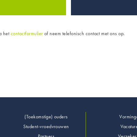
ia het
contactformulier
of neem telefonisch contact met ons op.
Footer
(Toekomstige) ouders
Vorming
Student-vroedvrouwen
Vacatur
Partners
Verzeker