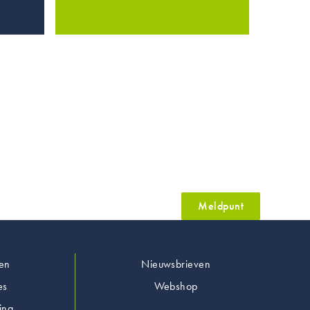
Meldpunt
en
Nieuwsbrieven
es
Webshop
ing