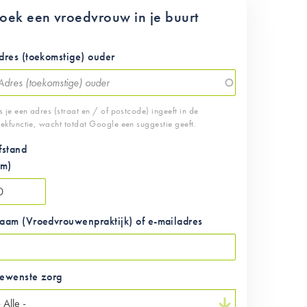
oek een vroedvrouw in je buurt
dres (toekomstige) ouder
s je een adres (straat en / of postcode) ingeeft in de
ekfunctie, wacht totdat Google een suggestie geeft.
fstand
km)
aam (Vroedvrouwenpraktijk) of e-mailadres
ewenste zorg