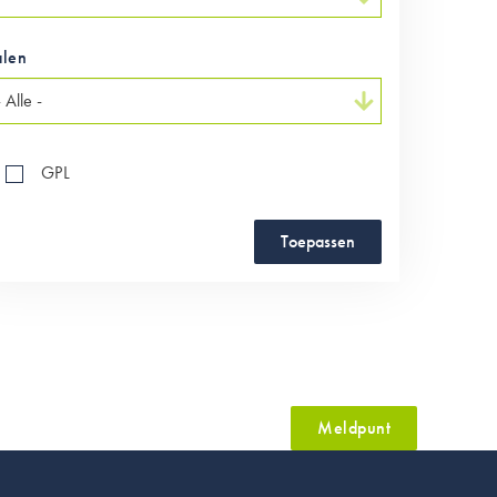
alen
GPL
Toepassen
Meldpunt