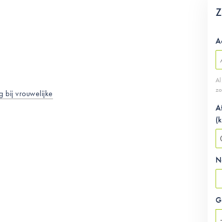
Z
A
Al
zo
 bij vrouwelijke
A
(
N
G