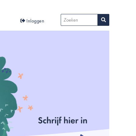
User
Zoeken
Inloggen
account
menu