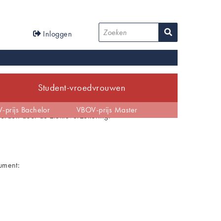
User
Zoeken
Inloggen
account
menu
Student-vroedvrouwen
tijd
-prijs Bachelor
EBP
Anders dan verwacht
VBOV-prijs Master
 worden door de ziekteverzekering.
cument: