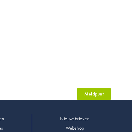
Meldpunt
en
Nieuwsbrieven
es
Webshop