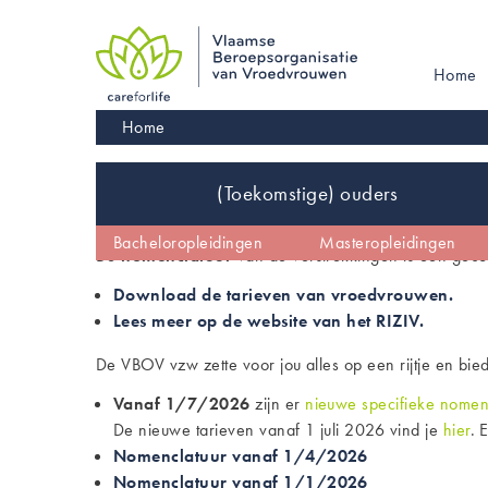
Skip
to
main
Main
Home
navigation
navigati
Kruimelpad
Home
Inhoud
(Toekomstige) ouders
De vroedvrouw
Vroedvrouw worden
Bacheloropleidingen
Kinderwens
Masteropleidingen
Wetgeving en co
De
nomenclatuur
van de verstrekkingen is een gecod
Download de tarieven van vroedvrouwen.
Lees meer op de website van het RIZIV.
De VBOV vzw zette voor jou alles op een rijtje en bied
Vanaf 1/7/2026
zijn er
nieuwe specifieke nomen
De nieuwe tarieven vanaf 1 juli 2026 vind je
hier
. 
Nomenclatuur vanaf 1/4/2026
Nomenclatuur vanaf 1/1/2026