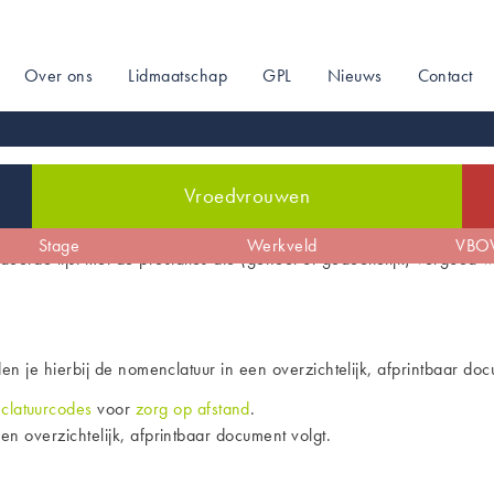
Over ons
Lidmaatschap
GPL
Nieuws
Contact
on
Vroedvrouwen
de
Zwangerschap
Stage
De sociale kaart
Arbeid & bevalling
Werkveld
Profilering
Kraam
VBOV
eerde lijst met de prestaties die (geheel of gedeeltelijk) vergoed
en je hierbij de nomenclatuur in een overzichtelijk, afprintbaar do
clatuurcodes
voor
zorg op afstand
.
Een overzichtelijk, afprintbaar document volgt.