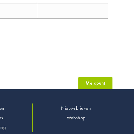
Meldpunt
en
Nieuwsbrieven
es
Webshop
ing