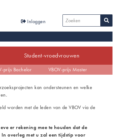
User
Zoeken
Inloggen
account
menu
Student-vroedvrouwen
tijd
-prijs Bachelor
EBP
Anders dan verwacht
VBOV-prijs Master
derzoeksprojecten kan ondersteunen en welke
ven.
deeld worden met de leden van de VBOV via de
eve er rekening mee te houden dat de
overleg met u zal een tijdstip voor