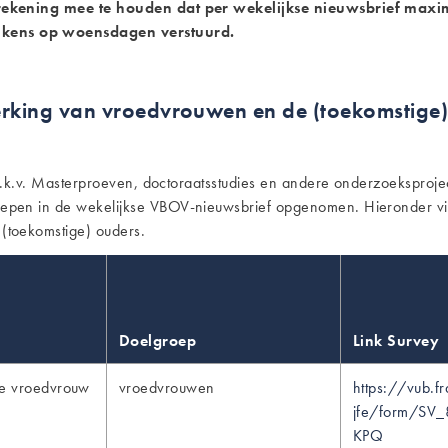
k rekening mee te houden dat per wekelijkse nieuwsbrief ma
kens op woensdagen verstuurd.
rking van vroedvrouwen en de (toekomstige)
.h.k.v. Masterproeven, doctoraatsstudies en andere onderzoeksproj
en in de wekelijkse VBOV-nieuwsbrief opgenomen. Hieronder vind j
toekomstige) ouders.
Doelgroep
Link Survey
e vroedvrouw
vroedvrouwen
https://vub.fr
jfe/form/SV
KPQ