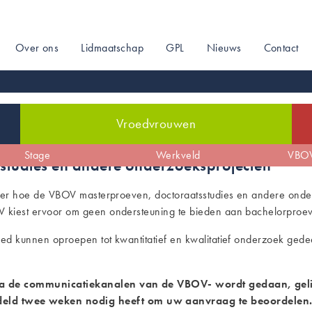
Over ons
Lidmaatschap
GPL
Nieuws
Contact
on
Vroedvrouwen
de
Zwangerschap
Stage
De sociale kaart
Arbeid & bevalling
Werkveld
Profilering
Kraam
VBOV
studies en andere onderzoeksprojecten
 over hoe de VBOV masterproeven, doctoraatsstudies en andere on
V kiest ervoor om geen ondersteuning te bieden aan bachelorproe
ied kunnen oproepen tot kwantitatief en kwalitatief onderzoek ge
via de communicatiekanalen van de VBOV- wordt gedaan, geli
d twee weken nodig heeft om uw aanvraag te beoordelen. In 