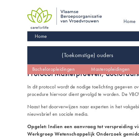
Skip
to
main
Main
Home
navigation
navigati
Kruimelpad
Home
Inhoud
(Toekomstige) ouders
De vroedvrouw
Vroedvrouw worden
Bacheloropleidingen
Kinderwens
Masteropleidingen
Wetgeving en co
Protocol Masterproeven, doctoraats
In dit protocol wordt de nodige toelichting gegeven
procedure hiervoor dient gevolgd te worden. De VBO
Naast het doorverwijzen naar experten in het vakgeb
nieuwsbrief en sociale media.
Opgelet: Indien een aanvraag tot verspreiding 
Werkgroep Wetenschappelijk Onderzoek gemiddel