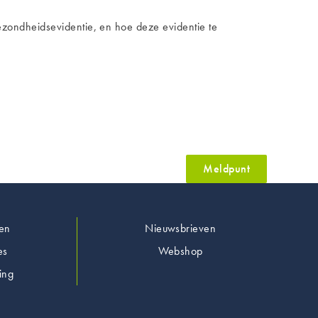
ezondheidsevidentie, en hoe deze evidentie te
Meldpunt
en
Nieuwsbrieven
es
Webshop
ing