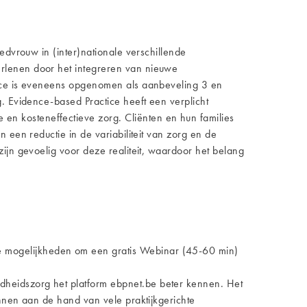
edvrouw in (inter)nationale verschillende
erlenen door het integreren van nieuwe
ctice is eveneens opgenomen als aanbeveling 3 en
g. Evidence-based Practice heeft een verplicht
n kosteneffectieve zorg. Cliënten en hun families
 een reductie in de variabiliteit van zorg en de
ijn gevoelig voor deze realiteit, waardoor het belang
de mogelijkheden om een gratis Webinar (45-60 min)
ondheidszorg het platform ebpnet.be beter kennen. Het
ennen aan de hand van vele praktijkgerichte