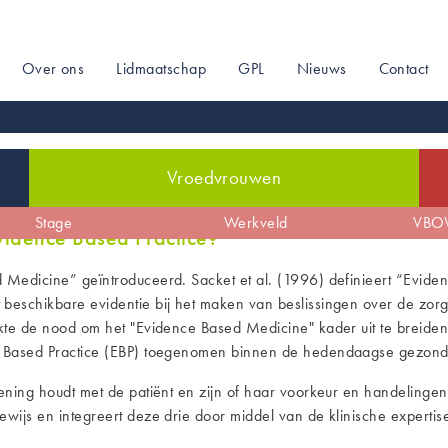
Over ons
Lidmaatschap
GPL
Nieuws
Contact
on
Vroedvrouwen
de
Zwangerschap
Stage
De sociale kaart
Arbeid & bevalling
Werkveld
Profilering
Kraam
VBOV
idence Based Practice?
 Medicine” geïntroduceerd. Sacket et al. (1996) definieert “Evide
eschikbare evidentie bij het maken van beslissingen over de zorg
ukte de nood om het "Evidence Based Medicine" kader uit te breide
e Based Practice (EBP) toegenomen binnen de hedendaagse gezond
ning houdt met de patiënt en zijn of haar voorkeur en handelingen,
wijs en integreert deze drie door middel van de klinische expertis