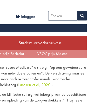
User
Zoeken
Inloggen
account
menu
Student-vroedvrouwen
tijd
-prijs Bachelor
EBP
Anders dan verwacht
VBOV-prijs Master
nce-Based Medicine” als volgt: "op een gewetensvolle
 van individuele patiënten”. De verschuiving naar een
n naar andere zorgprofessionals, waaronder
heidszorg (
Lanssen et al, 2020
).
 de klinische setting met inbegrip van de beschikbare
e en opleiding van de zorgverstrekkers.” (Haynes et