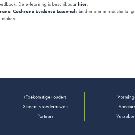
feedback. De e-learning is beschikbaar
hier
.
hrane
:
Cochrane Evidence Essentials
bieden een introductie tot g
e maken.
Footer
(Toekomstige) ouders
Vorming
Student-vroedvrouwen
Vacatur
Partners
Verzeker