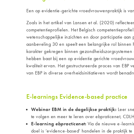
Een op evidentie-gerichte vroedvrouwenpraktijk is van
Zoals in het artikel van Lansen et al. (2020) reflecte
competentieprofielen. Het Belgisch competentieprofi
wetenschappelijke inzichten en door participatie aan
aanbeveling 30 en speelt een belangrijke rol binnen h
karakter gekregen binnen gezondheidszorgsystemen en
hebben baat bij een op evidentie gerichte vroedvrouwen
kwaliteit ervan. Het gestructureerde proces van EBP v
van EBP in diverse overheidsinitiatieven wordt benadr
E-learnings Evidence-based practice
Webinar EBM in de dagelijkse praktijk:
Leer sn
te volgen en meer te leren over ebpraticenet, CDL
E-learning
ebpracticenet
:
Via de nieuwe e-learn
doel is ‘evidence-based’ handelen in de praktijk te