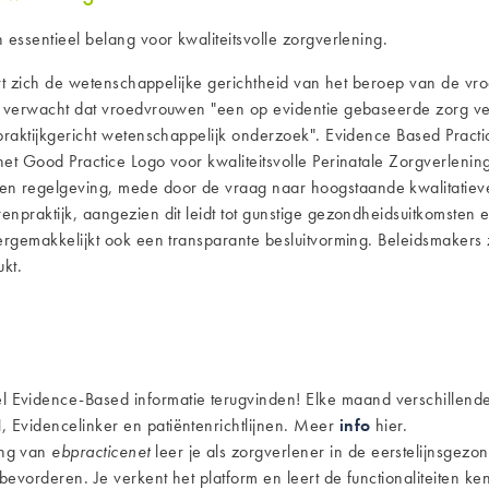
 essentieel belang voor kwaliteitsvolle zorgverlening.
ert zich de wetenschappelijke gerichtheid van het beroep van de vro
el verwacht dat vroedvrouwen "een op evidentie gebaseerde zorg v
 praktijkgericht wetenschappelijk onderzoek". Evidence Based Pra
et Good Practice Logo voor kwaliteitsvolle Perinatale Zorgverlenin
 regelgeving, mede door de vraag naar hoogstaande kwalitatieve e
praktijk, aangezien dit leidt tot gunstige gezondheidsuitkomsten en
ergemakkelijkt ook een transparante besluitvorming. Beleidsmakers z
ukt.
el Evidence-Based informatie terugvinden! Elke maand verschillen
H, Evidencelinker en
patiëntenrichtlijnen
. Meer
info
hier.
ing van
ebpracticenet
leer je als zorgverlener in de eerstelijnsgez
 bevorderen. Je verkent het platform en leert de functionaliteiten k