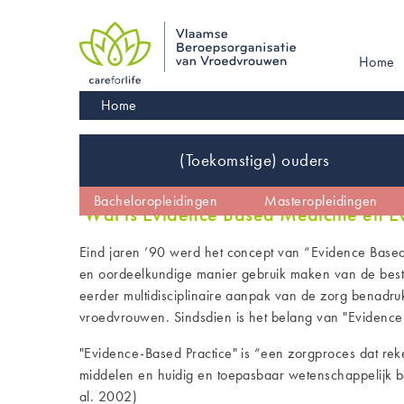
Skip
to
main
Main
Home
navigation
navigati
Kruimelpad
Home
Inhoud
(Toekomstige) ouders
De vroedvrouw
Vroedvrouw worden
Bacheloropleidingen
Kinderwens
Masteropleidingen
Wetgeving en co
Wat is Evidence Based Medicine en Ev
Eind jaren ’90 werd het concept van “Evidence Based
en oordeelkundige manier gebruik maken van de best b
eerder multidisciplinaire aanpak van de zorg benadr
vroedvrouwen. Sindsdien is het belang van "Evidenc
"Evidence-Based Practice" is “een zorgproces dat reke
middelen en huidig en toepasbaar wetenschappelijk be
al. 2002)