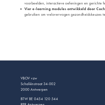
voorbeelden, interactieve oefeningen en gerichte 
Vier e-learning modules ontwikkeld door Coc
gebruiken om weloverwogen gezondheidskeuzes t
VBOV vzw
Schaliënstraat 34-002
2000 Antwerpen
BTW BE 0454 120 544
RPR Antwerpen