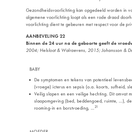
Gezondheidsvoorlichting kan opgedeeld worden in voo
algemene voorlichting loopt als een rode draad doo
voorlichting dient te gebeuren met respect voor de pr
AANBEVELING 22
Binnen de 24 uur na de geboorte geeft de vroed
2004; Helsloot & Walraevens, 2015; Johansson & 
BABY
De symptomen en tekens van potentieel levensbed
(vroege) icterus en sepsis (o.a. koorts, sufheid, sl
Veilig slapen en een veilige hechting. Dit omvat 
slaapomgeving (bed, beddengoed, ruimte, …), de ri
21
rooming-in en borstvoeding, …
MOEDER