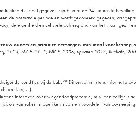
rlichting die moet gegeven zijn binnen de 24 uur na de bevalling
rheen de postnatale periode en wordt gedoseerd gegeven, aangepa
ivacy, de eigenheid en culturele achtergrond van het kraamgezin en
vrouw ouders en primaire verzorgers minimaal voorlichting 
Darj, 2004; NICE, 2010; NICE, 2006, updated 2014; Ruchala, 2
20
reigende condities bij de baby
Dit omvat minstens informatie ove
echt drinken, …).
minstens informatie over wiegendoodpreventie, m.n. een veilige sla
sico’s van roken, mogelijke risico’s en voordelen van co-sleeping 