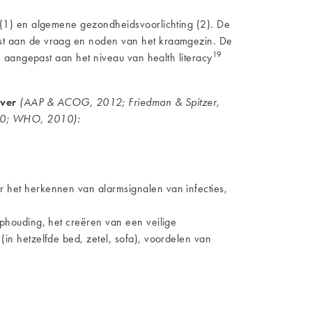
 (1) en algemene gezondheidsvoorlichting (2). De
st aan de vraag en noden van het kraamgezin. De
19
 aangepast aan het niveau van health literacy
over
(AAP & ACOG, 2012; Friedman & Spitzer,
000; WHO, 2010):
r het herkennen van alarmsignalen van infecties,
aphouding, het creëren van een veilige
(in hetzelfde bed, zetel, sofa), voordelen van