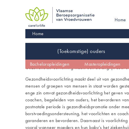
Skip
to
main
Main
Home
navigation
navigati
Kruimelpad
Home
Inhoud
(Toekomstige) ouders
De vroedvrouw
Vroedvrouw worden
Bacheloropleidingen
Kinderwens
Masteropleidingen
Wetgeving en co
Gezondheidsvoorlichting maakt een belangrijk deel 
Gezondheidsvoorlichting maakt deel uit van gezondh
mensen of groepen van mensen in staat worden geste
enge zin omvat gezondheidsvoorlichting het geven van 
coachen, begeleiden van ouders, het bevorderen va
postnatale periode is gezondheidspromotie onder meer
borstvoedingsondersteuning, het voorlichten en coac
garanderen en bevorderen. Daarnaast is voorlichting
vooral wanneer moeders en hun baby’s het ziekenhuis