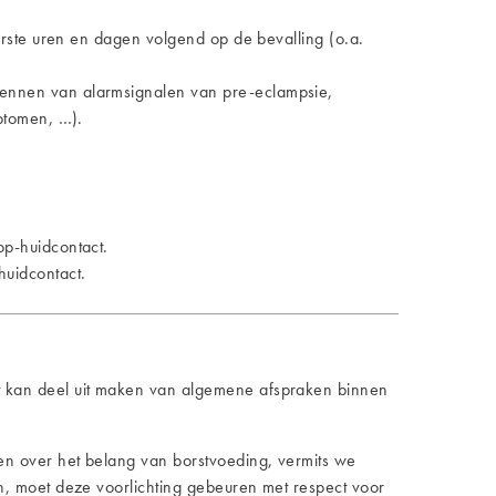
eerste uren en dagen volgend op de bevalling (o.a.
kennen van alarmsignalen van pre-eclampsie,
mptomen, …).
op-huidcontact.
huidcontact.
t kan deel uit maken van algemene afspraken binnen
en over het belang van borstvoeding, vermits we
, moet deze voorlichting gebeuren met respect voor