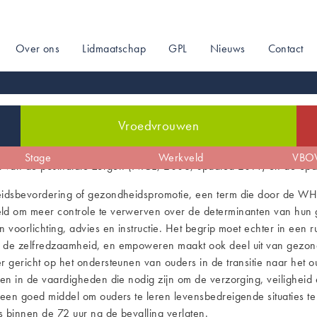
Over ons
Lidmaatschap
GPL
Nieuws
Contact
on
Vroedvrouwen
de
Zwangerschap
Stage
De sociale kaart
Arbeid & bevalling
Werkveld
Profilering
Kraam
VBOV
uit van de postnatale zorgen (NICE, 2006, updated 2014) en de o
eidsbevordering of gezondheidspromotie, een term die door de WH
ld om meer controle te verwerven over de determinanten van hun 
voorlichting, advies en instructie. Het begrip moet echter in een 
n de zelfredzaamheid, en empoweren maakt ook deel uit van gezo
 gericht op het ondersteunen van ouders in de transitie naar het 
hen in de vaardigheden die nodig zijn om de verzorging, veilighei
 een goed middel om ouders te leren levensbedreigende situaties 
 binnen de 72 uur na de bevalling verlaten.