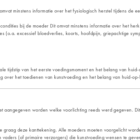
omvat minstens informatie over het fysiologisch herstel tijdens de 
ndities bij de moeder Dit omvat minstens informatie over het her
s (o.a. excessief bloedverlies, koorts, hoofdpijn, griepachtige sy
ale tijdstip van het eerste voedingsmoment en het belang van huid-
g over het toedienen van kunstvoeding en het belang van huid-op-
et aangegeven worden welke voorlichting reeds werd gegeven. Di
we graag deze kanttekening. Alle moeders moeten voorgelicht word
 vaders (of primaire verzorgers) die kunstvoeding wensen te geven