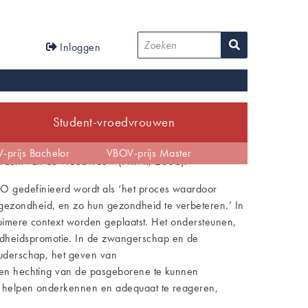
User
Zoeken
Inloggen
account
menu
Student-vroedvrouwen
tijd
-prijs Bachelor
EBP
Anders dan verwacht
VBOV-prijs Master
pdracht van de vroedvrouw (NRVR, 2006).
O gedefinieerd wordt als ‘het proces waardoor
gezondheid, en zo hun gezondheid te verbeteren.’ In
ruimere context worden geplaatst. Het ondersteunen,
ndheidspromotie. In de zwangerschap en de
ouderschap, het geven van
d en hechting van de pasgeborene te kunnen
te helpen onderkennen en adequaat te reageren,