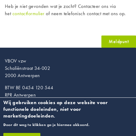
Heb je niet gevonden wat je zocht? Contacteer ons via
het
contactformulier
of neem telefonisch contact met ons op.
Meldpunt
VBOV vzw
Schaliënstraat 34-002
2000 Antwerpen
BTW BE 0454 120 544
RPR Antwerpen
Wij gebruiken cookies op deze website voor
T. 03/218.89.67
functionele doeleinden, niet voor
info@vroedvrouwen.be
marketingdoeleinden.
Door dit weg te klikken ga je hiermee akkoord.