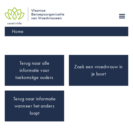
Skip
to
main
navigation
Kruimelpad
Home
Terug naar alle
Zoek een vroedvrouw in
informatie voor
je buurt
toekomstige ouders
Terug naar informatie
wanneer het anders
loopt