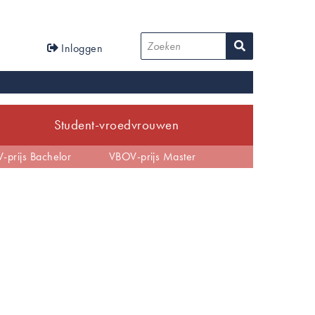
User
Zoeken
Inloggen
account
menu
Student-vroedvrouwen
tijd
-prijs Bachelor
EBP
Anders dan verwacht
VBOV-prijs Master