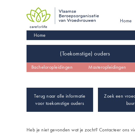
Skip
to
main
Main
Home
navigation
navigati
Kruimelpad
Home
Inhoud
(Toekomstige) ouders
De vroedvrouw
Vroedvrouw worden
Bacheloropleidingen
Kinderwens
Masteropleidingen
Wetgeving en co
Terug naar alle informatie
Zoek een vroed
voor toekomstige ouders
buur
Heb je niet gevonden wat je zocht? Contacteer ons v