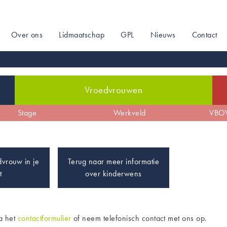
Over ons
Lidmaatschap
GPL
Nieuws
Contact
on
Vroedvrouwen
de
Zwangerschap
Stage
De sociale kaart
Arbeid & bevalling
Werkveld
Profilering
Kraam
VBOV
vrouw in je
Terug naar meer informatie
t
over kinderwens
ia het
contactformulier
of neem telefonisch contact met ons op.