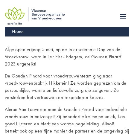
Skip
to
main
navigation
Kruimelpad
Home
Afgelopen vrijdag 5 mei, op de Internationale Dag van de
Vroedvrouw, werd in Ter Elst - Edegem, de Gouden Pinard
2023 uitgereikt!
De Gouden Pinard voor vroedvrouwenteam ging naar
vroedvrouwenpraktijk Hikketein! Ze worden geprezen om de
persoonlijke, warme en liefdevolle zorg die ze geven. Ze
versterken het vertrouwen en respecteren keuzes.
Alinoë Van Looveren nam de Gouden Pinard voor individuele
vroedvrouw in ontvangst! Zij benadert elke mama uniek, kan
goed luisteren en biedt een warme begeleiding. Alinoë
betrekt ook op een fijne manier de partner en de omgeving bij