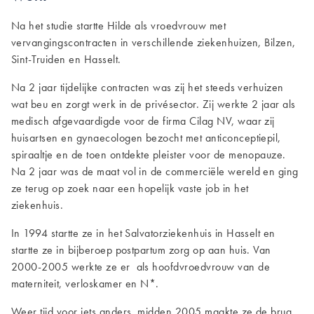
Na het studie startte Hilde als vroedvrouw met
vervangingscontracten in verschillende ziekenhuizen, Bilzen,
Sint-Truiden en Hasselt.
Na 2 jaar tijdelijke contracten was zij het steeds verhuizen
wat beu en zorgt werk in de privésector. Zij werkte 2 jaar als
medisch afgevaardigde voor de firma Cilag NV, waar zij
huisartsen en gynaecologen bezocht met anticonceptiepil,
spiraaltje en de toen ontdekte pleister voor de menopauze.
Na 2 jaar was de maat vol in de commerciële wereld en ging
ze terug op zoek naar een hopelijk vaste job in het
ziekenhuis.
In 1994 startte ze in het Salvatorziekenhuis in Hasselt en
startte ze in bijberoep postpartum zorg op aan huis. Van
2000-2005 werkte ze er als hoofdvroedvrouw van de
materniteit, verloskamer en N*.
Weer tijd voor iets anders, midden 2005 maakte ze de brug