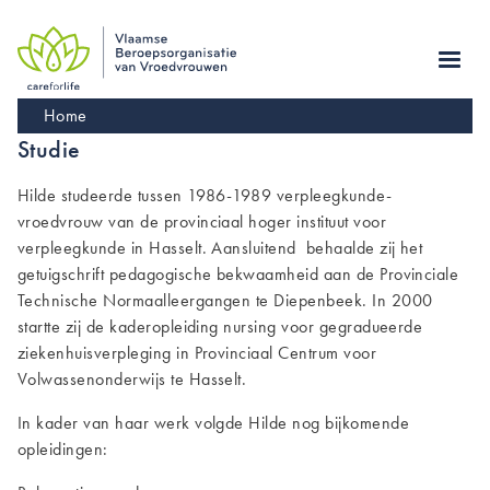
Skip
to
main
navigation
Kruimelpad
Home
Studie
Hilde studeerde tussen 1986-1989 verpleegkunde-
vroedvrouw van de provinciaal hoger instituut voor
verpleegkunde in Hasselt. Aansluitend behaalde zij het
getuigschrift pedagogische bekwaamheid aan de Provinciale
Technische Normaalleergangen te Diepenbeek. In 2000
startte zij de kaderopleiding nursing voor gegradueerde
ziekenhuisverpleging in Provinciaal Centrum voor
Volwassenonderwijs te Hasselt.
In kader van haar werk volgde Hilde nog bijkomende
opleidingen: